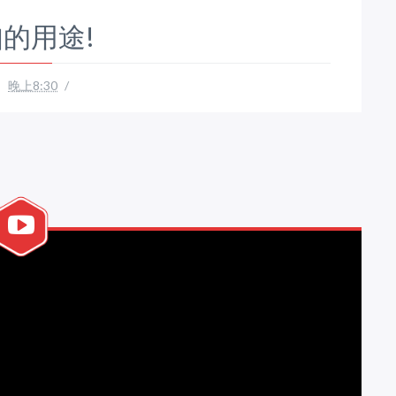
的用途!
晚上8:30
/