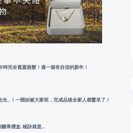
拜年時完全遮蓋脫髮！過一個有自信的新年！
光...！一開始被大家笑，完成品後全家人都驚呆了！
果禮盒, 秘訣就是...