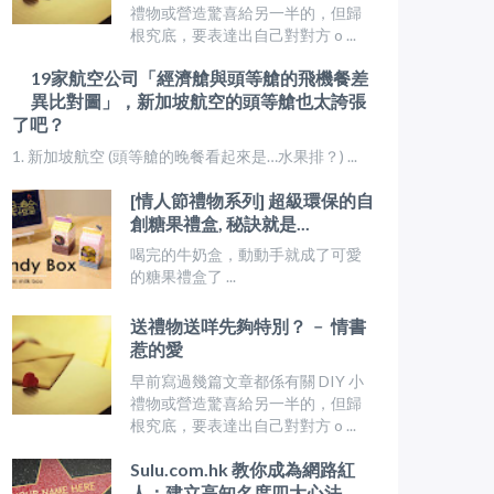
禮物或營造驚喜給另一半的，但歸
根究底，要表達出自己對對方 o ...
19家航空公司「經濟艙與頭等艙的飛機餐差
異比對圖」，新加坡航空的頭等艙也太誇張
了吧？
1. 新加坡航空 (頭等艙的晚餐看起來是…水果排？) ...
[情人節禮物系列] 超級環保的自
創糖果禮盒, 秘訣就是...
喝完的牛奶盒，動動手就成了可愛
的糖果禮盒了 ...
送禮物送咩先夠特別？ ﹣ 情書
惹的愛
早前寫過幾篇文章都係有關 DIY 小
禮物或營造驚喜給另一半的，但歸
根究底，要表達出自己對對方 o ...
Sulu.com.hk 教你成為網路紅
人：建立高知名度四大心法