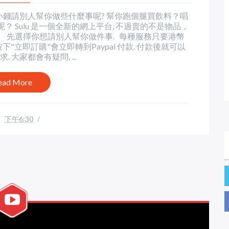
花一點小錢請別人幫你做些什麼事呢? 幫你跑個腿買飲料？唱
 Sulu 是一個全新的網上平台, 不過賣的不是物品，
 先選擇你想請別人幫你做件事. 每種服務只要港幣
. 按下"立即訂購"會立即轉到Paypal 付款. 付款後就可以
大家都會有疑問, ...
ead More
下午6:30
/