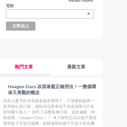
indicates required
電郵
*
熱門文章
最新文章
Haagen-Dazs 冰淇淋蓋正確用法！一整個環
保又美觀的概念
現在人夏天吃冰有越來越多選擇了，不僅連鎖超商一
直再推出新口味，連鎖冰品業者也不遑多讓推出許多
折扣吸引客人！ 但吃了這麼多種口味，還是偏愛《哈
根達斯（ Häagen-Dazs ）》 ▼大家吃完冰以後不要急
著把蓋子丟進垃圾桶，哈根達斯的蓋子可是大有玄機