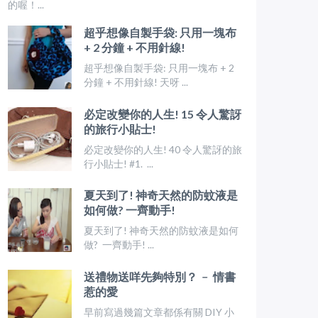
的喔！...
超乎想像自製手袋: 只用一塊布
+ 2 分鐘 + 不用針線!
超乎想像自製手袋: 只用一塊布 + 2
分鐘 + 不用針線! 天呀 ...
必定改變你的人生! 15 令人驚訝
的旅行小貼士!
必定改變你的人生! 40 令人驚訝的旅
行小貼士! #1. ...
夏天到了! 神奇天然的防蚊液是
如何做? 一齊動手!
夏天到了! 神奇天然的防蚊液是如何
做? 一齊動手! ...
送禮物送咩先夠特別？ ﹣ 情書
惹的愛
早前寫過幾篇文章都係有關 DIY 小