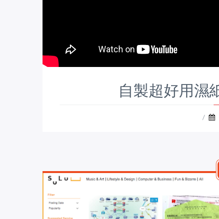
自製超好用濕紙
/