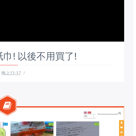
巾! 以後不用買了!
晚上11:17
/