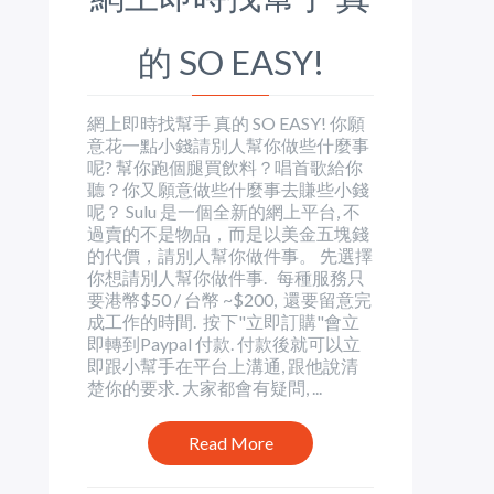
的 SO EASY!
網上即時找幫手 真的 SO EASY! 你願
意花一點小錢請別人幫你做些什麼事
呢? 幫你跑個腿買飲料？唱首歌給你
聽？你又願意做些什麼事去賺些小錢
呢？ Sulu 是一個全新的網上平台, 不
過賣的不是物品，而是以美金五塊錢
的代價，請別人幫你做件事。 先選擇
你想請別人幫你做件事. 每種服務只
要港幣$50 / 台幣 ~$200, 還要留意完
成工作的時間. 按下"立即訂購"會立
即轉到Paypal 付款. 付款後就可以立
即跟小幫手在平台上溝通, 跟他說清
楚你的要求. 大家都會有疑問, ...
Read More