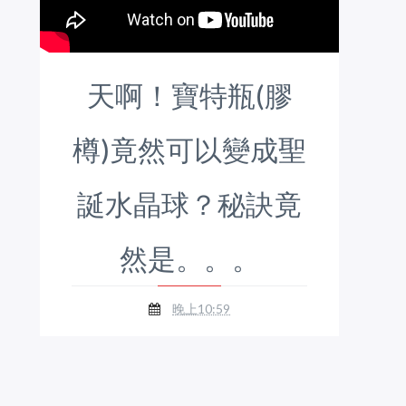
天啊！寶特瓶(膠
樽)竟然可以變成聖
誕水晶球？秘訣竟
然是。。。
晚上10:59