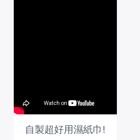
自製超好用濕紙巾!