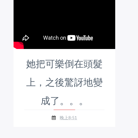
她把可樂倒在頭髮
上，之後驚訝地變
成了。。。
晚上8:51