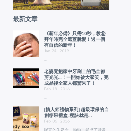
最新文章
《新年必備》只需10秒，教您
拜年時完全遮蓋脫髮！過一個
有自信的新年！
Jan-24 - 2019
...
老婆竟把家中牙刷上的毛全都
剪光光...！一開始被大家笑，完
成品後全家人都驚呆了！
Feb-18 - 2016
...
[情人節禮物系列] 超級環保的自
創糖果禮盒, 秘訣就是...
Feb-06 - 2016
喝完的牛奶盒，動動手就成了可愛