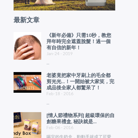
最新文章
《新年必備》只需10秒，教您
拜年時完全遮蓋脫髮！過一個
有自信的新年！
Jan-24 - 2019
...
老婆竟把家中牙刷上的毛全都
剪光光...！一開始被大家笑，完
成品後全家人都驚呆了！
Feb-18 - 2016
...
[情人節禮物系列] 超級環保的自
創糖果禮盒, 秘訣就是...
Feb-06 - 2016
喝完的牛奶盒，動動手就成了可愛