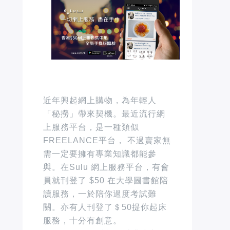
近年興起網上購物，為年輕人
「秘撈」帶來契機。最近流行
網
上服務平台
，是一種類似
FREELANCE平台， 不過賣家無
需一定要擁有專業知識都能參
與。在Sulu
網上服務平台，有會
員就刊登了 $50 在大學圖書館陪
讀服務，一於陪你過度考試難
關。亦有人
刊登了＄50提你起床
服務，十分有創意。