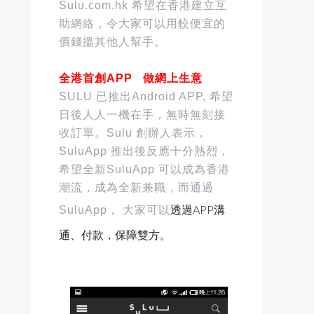
Sulu.com.hk 希望在香港建立互
助網絡，令大家可以用較便宜的
價錢搵其他人幫手。
全港首創APP 做網上生意
SULU 已推出Android APP, 希望
日後人人一機在手，無時無刻接
收訂單。Sulu 創辦人表示，
SuluApp 推出後反應十分熱烈，
希望全新SuluApp 可以成為香港
潮流，成為全新兼職，而通過
透過APP溝
SuluApp， 大家可以
通、付款，保障雙方。