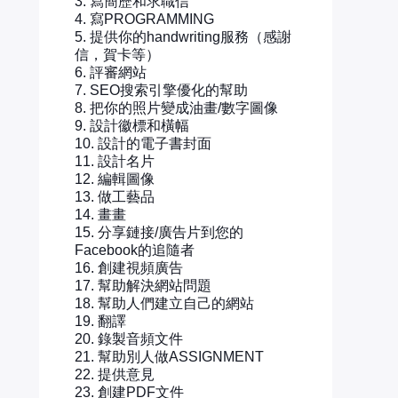
3. 寫簡歷和求職信
4. 寫PROGRAMMING
5. 提供你的handwriting服務（感謝
信，賀卡等）
6. 評審網站
7. SEO搜索引擎優化的幫助
8. 把你的照片變成油畫/數字圖像
9. 設計徽標和橫幅
10. 設計的電子書封面
11. 設計名片
12. 編輯圖像
13. 做工藝品
14. 畫畫
15. 分享鏈接/廣告片到您的
Facebook的追隨者
16. 創建視頻廣告
17. 幫助解決網站問題
18. 幫助人們建立自己的網站
19. 翻譯
20. 錄製音頻文件
21. 幫助別人做ASSIGNMENT
22. 提供意見
23. 創建PDF文件