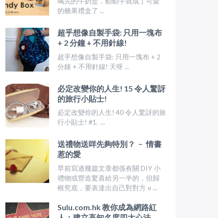
喝完的牛奶盒，動動手就成了可愛
的糖果禮盒了 ...
超乎想像自製手袋: 只用一塊布
+ 2 分鐘 + 不用針線!
超乎想像自製手袋: 只用一塊布 + 2
分鐘 + 不用針線! 天呀 ...
必定改變你的人生! 15 令人驚訝
的旅行小貼士!
必定改變你的人生! 40 令人驚訝的旅
行小貼士! #1. ...
送禮物送咩先夠特別？ ﹣ 情書
惹的愛
早前寫過幾篇文章都係有關 DIY 小
禮物或營造驚喜給另一半的，但歸
根究底，要表達出自己對對方 o ...
Sulu.com.hk 教你成為網路紅
人：建立高知名度四大心法