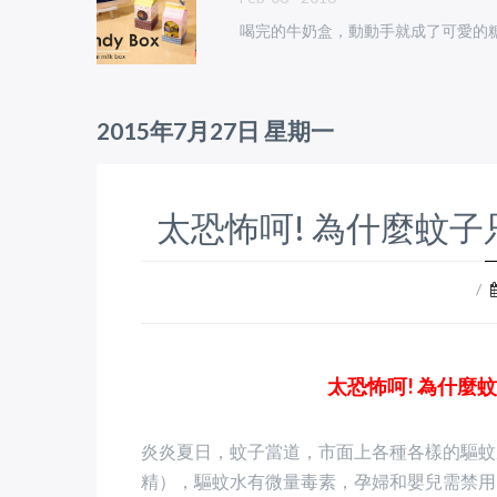
喝完的牛奶盒，動動手就成了可愛的
2015年7月27日 星期一
太恐怖呵! 為什麼蚊子只
/
太恐怖呵! 為什麼蚊子
炎炎夏日，蚊子當道，市面上各種各樣的驅蚊
精），驅蚊水有微量毒素，孕婦和嬰兒需禁用