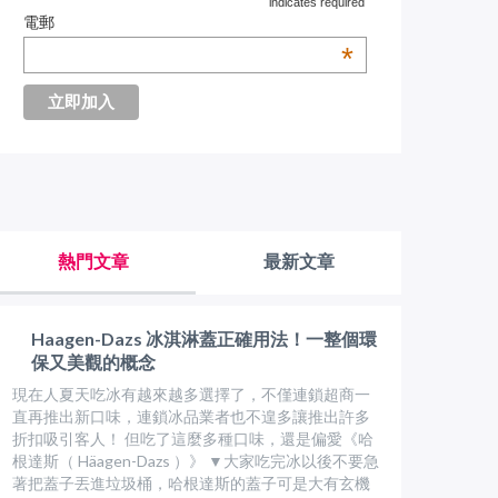
indicates required
電郵
*
熱門文章
最新文章
Haagen-Dazs 冰淇淋蓋正確用法！一整個環
保又美觀的概念
現在人夏天吃冰有越來越多選擇了，不僅連鎖超商一
直再推出新口味，連鎖冰品業者也不遑多讓推出許多
折扣吸引客人！ 但吃了這麼多種口味，還是偏愛《哈
根達斯（ Häagen-Dazs ）》 ▼大家吃完冰以後不要急
著把蓋子丟進垃圾桶，哈根達斯的蓋子可是大有玄機