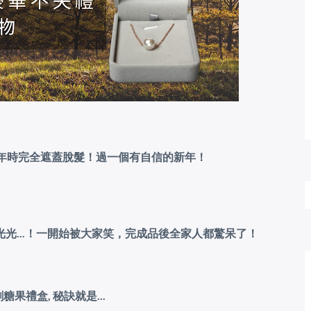
拜年時完全遮蓋脫髮！過一個有自信的新年！
光...！一開始被大家笑，完成品後全家人都驚呆了！
果禮盒, 秘訣就是...