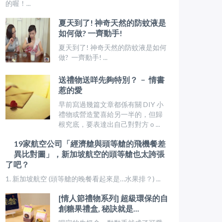
的喔！...
夏天到了! 神奇天然的防蚊液是
如何做? 一齊動手!
夏天到了! 神奇天然的防蚊液是如何
做? 一齊動手! ...
送禮物送咩先夠特別？ ﹣ 情書
惹的愛
早前寫過幾篇文章都係有關 DIY 小
禮物或營造驚喜給另一半的，但歸
根究底，要表達出自己對對方 o ...
19家航空公司「經濟艙與頭等艙的飛機餐差
異比對圖」，新加坡航空的頭等艙也太誇張
了吧？
1. 新加坡航空 (頭等艙的晚餐看起來是…水果排？) ...
[情人節禮物系列] 超級環保的自
創糖果禮盒, 秘訣就是...