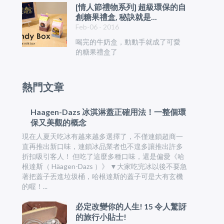
[情人節禮物系列] 超級環保的自
創糖果禮盒, 秘訣就是...
Feb-06 - 2016
喝完的牛奶盒，動動手就成了可愛
的糖果禮盒了
熱門文章
Haagen-Dazs 冰淇淋蓋正確用法！一整個環
保又美觀的概念
現在人夏天吃冰有越來越多選擇了，不僅連鎖超商一
直再推出新口味，連鎖冰品業者也不遑多讓推出許多
折扣吸引客人！ 但吃了這麼多種口味，還是偏愛《哈
根達斯（ Häagen-Dazs ）》 ▼大家吃完冰以後不要急
著把蓋子丟進垃圾桶，哈根達斯的蓋子可是大有玄機
的喔！...
必定改變你的人生! 15 令人驚訝
的旅行小貼士!