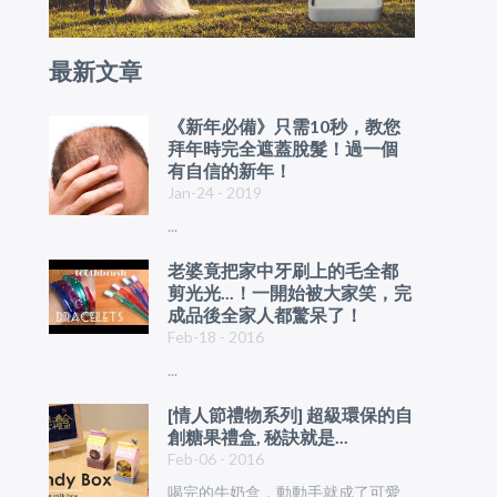
最新文章
《新年必備》只需10秒，教您
拜年時完全遮蓋脫髮！過一個
有自信的新年！
Jan-24 - 2019
...
老婆竟把家中牙刷上的毛全都
剪光光...！一開始被大家笑，完
成品後全家人都驚呆了！
Feb-18 - 2016
...
[情人節禮物系列] 超級環保的自
創糖果禮盒, 秘訣就是...
Feb-06 - 2016
喝完的牛奶盒，動動手就成了可愛