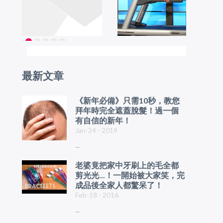
最新文章
《新年必備》只需10秒，教您
拜年時完全遮蓋脫髮！過一個
有自信的新年！
Jan-24 - 2019
...
老婆竟把家中牙刷上的毛全都
剪光光...！一開始被大家笑，完
成品後全家人都驚呆了！
Feb-18 - 2016
...