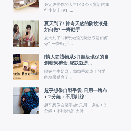
必定改變你的人生! 40 令人驚訝的旅
行小貼士! #1. ...
夏天到了! 神奇天然的防蚊液是
如何做? 一齊動手!
夏天到了! 神奇天然的防蚊液是如何
做? 一齊動手! ...
[情人節禮物系列] 超級環保的自
創糖果禮盒, 秘訣就是...
喝完的牛奶盒，動動手就成了可愛
的糖果禮盒了 ...
超乎想像自製手袋: 只用一塊布
+ 2 分鐘 + 不用針線!
超乎想像自製手袋: 只用一塊布 + 2
分鐘 + 不用針線! 天呀 ...