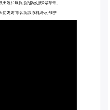
做出溫和無負擔的防蚊液&紫草膏。
天使媽媽"學習認識原料與做法吧!!