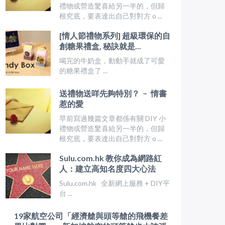
禮物或營造驚喜給另一半的，但歸
根究底，要表達出自己對對方 o ...
[情人節禮物系列] 超級環保的自
創糖果禮盒, 秘訣就是...
喝完的牛奶盒，動動手就成了可愛
的糖果禮盒了 ...
送禮物送咩先夠特別？ ﹣ 情書
惹的愛
早前寫過幾篇文章都係有關 DIY 小
禮物或營造驚喜給另一半的，但歸
根究底，要表達出自己對對方 o ...
Sulu.com.hk 教你成為網路紅
人：建立高知名度四大心法
Sulu.com.hk 全新網上服務 + DIY平
台 ...
19家航空公司「經濟艙與頭等艙的飛機餐差