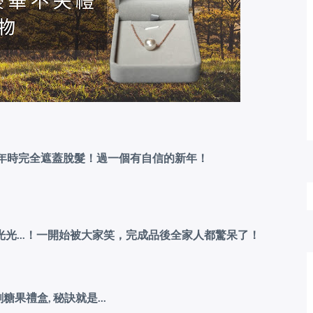
拜年時完全遮蓋脫髮！過一個有自信的新年！
光...！一開始被大家笑，完成品後全家人都驚呆了！
果禮盒, 秘訣就是...