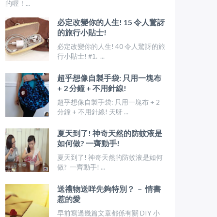
的喔！...
必定改變你的人生! 15 令人驚訝
的旅行小貼士!
必定改變你的人生! 40 令人驚訝的旅
行小貼士! #1. ...
超乎想像自製手袋: 只用一塊布
+ 2 分鐘 + 不用針線!
超乎想像自製手袋: 只用一塊布 + 2
分鐘 + 不用針線! 天呀 ...
夏天到了! 神奇天然的防蚊液是
如何做? 一齊動手!
夏天到了! 神奇天然的防蚊液是如何
做? 一齊動手! ...
送禮物送咩先夠特別？ ﹣ 情書
惹的愛
早前寫過幾篇文章都係有關 DIY 小