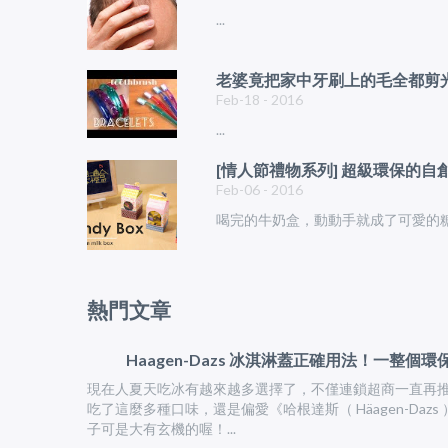
...
老婆竟把家中牙刷上的毛全都剪光
Feb-18 - 2016
...
[情人節禮物系列] 超級環保的自創糖
Feb-06 - 2016
喝完的牛奶盒，動動手就成了可愛的
熱門文章
Haagen-Dazs 冰淇淋蓋正確用法！一整個
現在人夏天吃冰有越來越多選擇了，不僅連鎖超商一直再推
吃了這麼多種口味，還是偏愛《哈根達斯（ Häagen-Da
子可是大有玄機的喔！...