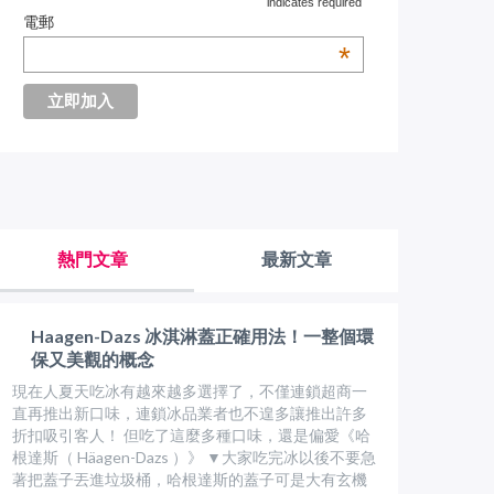
indicates required
電郵
*
熱門文章
最新文章
Haagen-Dazs 冰淇淋蓋正確用法！一整個環
保又美觀的概念
現在人夏天吃冰有越來越多選擇了，不僅連鎖超商一
直再推出新口味，連鎖冰品業者也不遑多讓推出許多
折扣吸引客人！ 但吃了這麼多種口味，還是偏愛《哈
根達斯（ Häagen-Dazs ）》 ▼大家吃完冰以後不要急
著把蓋子丟進垃圾桶，哈根達斯的蓋子可是大有玄機