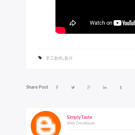
手工創作
,
影片
Share Post
SimplyTaste
Web Developer