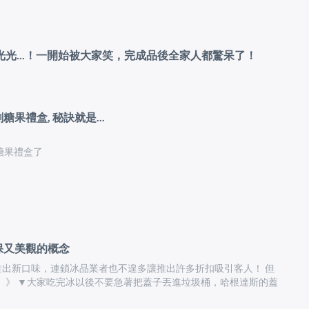
光...！一開始被大家笑，完成品後全家人都驚呆了！
果禮盒, 秘訣就是...
糖果禮盒了
環保又美觀的概念
出新口味，連鎖冰品業者也不遑多讓推出許多折扣吸引客人！ 但
zs ）》 ▼大家吃完冰以後不要急著把蓋子丟進垃圾桶，哈根達斯的蓋