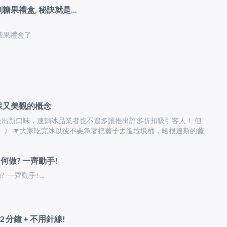
果禮盒, 秘訣就是...
糖果禮盒了
環保又美觀的概念
出新口味，連鎖冰品業者也不遑多讓推出許多折扣吸引客人！ 但
zs ）》 ▼大家吃完冰以後不要急著把蓋子丟進垃圾桶，哈根達斯的蓋
何做? 一齊動手!
一齊動手! ...
 分鐘 + 不用針線!