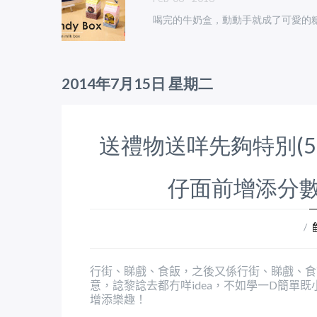
喝完的牛奶盒，動動手就成了可愛的
2014年7月15日 星期二
送禮物送咩先夠特別(5
仔面前增添分數
/
行街、睇戲、食飯，之後又係行街、睇戲、食
意，諗黎諗去都冇咩
，不如學一
簡單既
idea
D
增添樂趣！