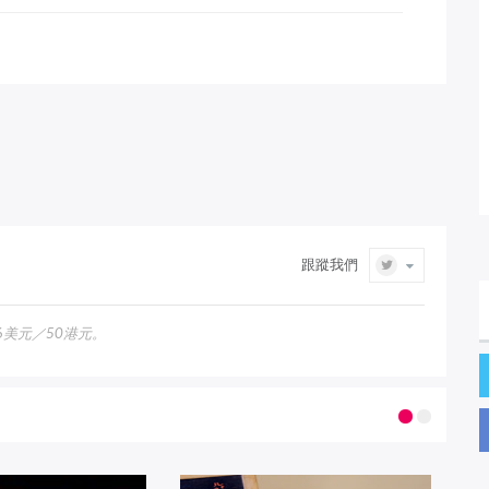
跟蹤我們
美元／50港元。