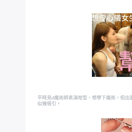
平時見
魔術師表演咁型，想學下魔術，但出
d
似幾吸引。