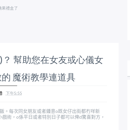
糖果禮盒了
)？ 幫助您在女友或心儀女
的 魔術教學連道具
下午5:55
飯。每次同女朋友或者鍾意
既女仔出街都冇咩新
o
小戲術，
係平日或者特別日子都可以俾
驚喜對方，
o
d