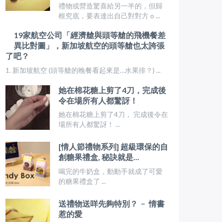
禮物或營造驚喜給另一半的，但歸
根究底，要表達出自己對對方 o ...
19家航空公司「經濟艙與頭等艙的飛機餐差
異比對圖」，新加坡航空的頭等艙也太誇張
了吧？
1. 新加坡航空 (頭等艙的晚餐看起來是…水果排？) ...
她在棉花糖上剪了4刀，完成後
令在場所有人都驚訝！
她在棉花糖上剪了4刀， 完成後令在
場所有人都驚訝！ ...
[情人節禮物系列] 超級環保的自
創糖果禮盒, 秘訣就是...
喝完的牛奶盒，動動手就成了可愛
的糖果禮盒了 ...
送禮物送咩先夠特別？ ﹣ 情書
惹的愛