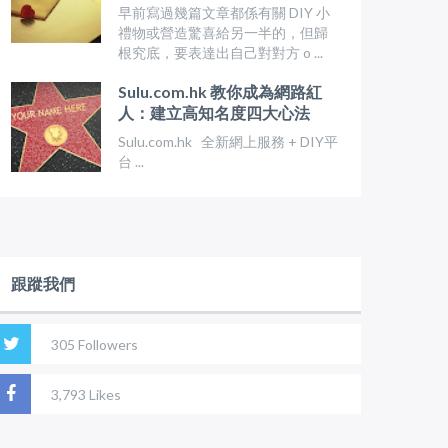
早前寫過幾篇文章都係有關 DIY 小
禮物或營造驚喜給另一半的，但歸
根究底，要表達出自己對對方 o ...
Sulu.com.hk 教你成為網路紅
人：建立高知名度四大心法
Sulu.com.hk 全新網上服務 + DIY平
台 ...
跟蹤我們
305 Followers
3,793 Likes