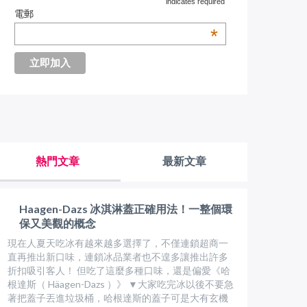
indicates required
電郵
*
熱門文章
最新文章
Haagen-Dazs 冰淇淋蓋正確用法！一整個環
保又美觀的概念
現在人夏天吃冰有越來越多選擇了，不僅連鎖超商一
直再推出新口味，連鎖冰品業者也不遑多讓推出許多
折扣吸引客人！ 但吃了這麼多種口味，還是偏愛《哈
根達斯（ Häagen-Dazs ）》 ▼大家吃完冰以後不要急
著把蓋子丟進垃圾桶，哈根達斯的蓋子可是大有玄機