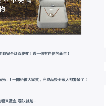
拜年時完全遮蓋脫髮！過一個有自信的新年！
光...！一開始被大家笑，完成品後全家人都驚呆了！
果禮盒, 秘訣就是...