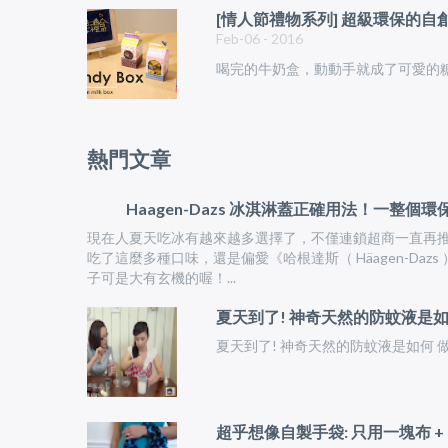
[情人節禮物系列] 超級環保的自創糖
Feb-06 - 2016
喝完的牛奶盒，動動手就成了可愛的
熱門文章
Haagen-Dazs 冰淇淋蓋正確用法！一整個
現在人夏天吃冰有越來越多選擇了，不僅連鎖超商一直再推
吃了這麼多種口味，還是偏愛《哈根達斯（ Häagen-Da
子可是大有玄機的喔！...
夏天到了! 神奇天然的防蚊液是如
夏天到了! 神奇天然的防蚊液是如何 做? 
超乎想像自製手袋: 只用一塊布 + 2