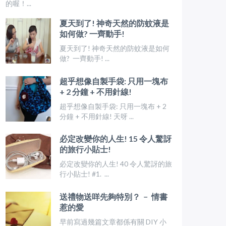
的喔！...
夏天到了! 神奇天然的防蚊液是
如何做? 一齊動手!
夏天到了! 神奇天然的防蚊液是如何
做? 一齊動手! ...
超乎想像自製手袋: 只用一塊布
+ 2 分鐘 + 不用針線!
超乎想像自製手袋: 只用一塊布 + 2
分鐘 + 不用針線! 天呀 ...
必定改變你的人生! 15 令人驚訝
的旅行小貼士!
必定改變你的人生! 40 令人驚訝的旅
行小貼士! #1. ...
送禮物送咩先夠特別？ ﹣ 情書
惹的愛
早前寫過幾篇文章都係有關 DIY 小