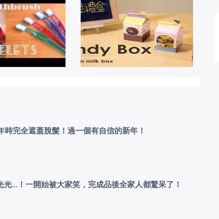
拜年時完全遮蓋脫髮！過一個有自信的新年！
光...！一開始被大家笑，完成品後全家人都驚呆了！