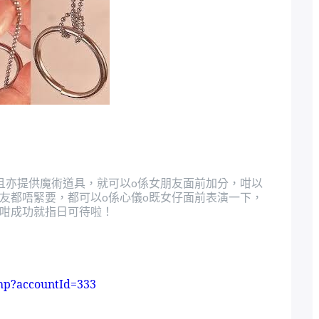
且亦提供魔術道具，就可以
係女朋友面前加分，咁以
o
友都唔緊要，都可以
係心儀
既女仔面前表演一下，
o
o
咁成功就指日可待啦！
hp?accountId=333